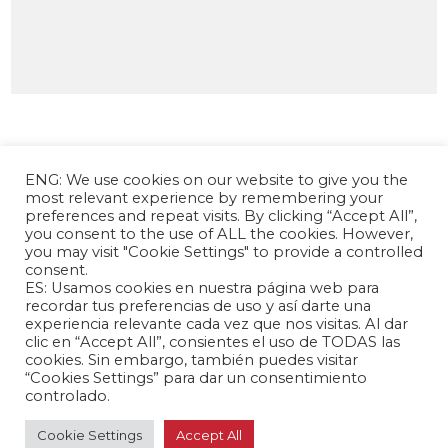
ENG: We use cookies on our website to give you the
most relevant experience by remembering your
preferences and repeat visits. By clicking “Accept All”,
you consent to the use of ALL the cookies. However,
you may visit "Cookie Settings" to provide a controlled
consent.
La Fundación Andrés Bello – Centro de
ES: Usamos cookies en nuestra página web para
Investigación Chino Latinoamericano es una
recordar tus preferencias de uso y así darte una
experiencia relevante cada vez que nos visitas. Al dar
entidad sin fines de lucro, de carácter
clic en “Accept All”, consientes el uso de TODAS las
independiente, dedicada a la investigación y
cookies. Sin embargo, también puedes visitar
análisis de las relaciones internacionales entre la
“Cookies Settings” para dar un consentimiento
República Popular China y los países de América
controlado.
Latina y el Caribe.
Cookie Settings
Accept All