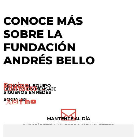
CONOCE MÁS
SOBRE LA
FUNDACIÓN
ANDRÉS BELLO
Equipo →
CONOCE AL EQUIPO
Contacto →
DÉJANOS UN MENSAJE
SÍGUENOS EN REDES
SOCIALES

MANTENTE AL DÍA
SUSCRÍBETE A NUESTRO NEWSLETTER