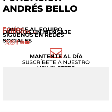
ANDRÉS BELLO
Equipo →
CONOCE AL EQUIPO
Contacto →
DÉJANOS UN MENSAJE
SÍGUENOS EN REDES
SOCIALES

MANTENTE AL DÍA
SUSCRÍBETE A NUESTRO
NEWSLETTER