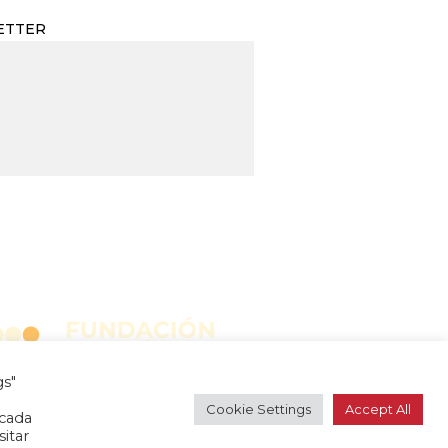
ETTER
gs"
Cookie Settings
Accept All
 cada
sitar