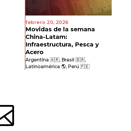
febrero 20, 2026
Movidas de la semana
China-Latam:
Infraestructura, Pesca y
Acero
Argentina 🇦🇷
,
Brasil 🇧🇷
,
Latinoamérica 🌎
,
Perú 🇵🇪
