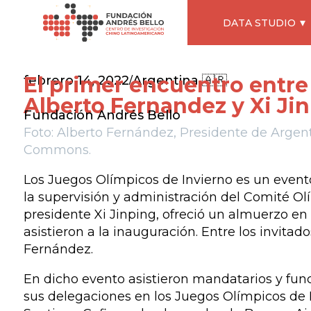
DATA STUDIO
El primer encuentro entre
febrero 14, 2022
Argentina 🇦🇷
/
Alberto Fernandez y Xi Ji
Fundación Andrés Bello
Foto: Alberto Fernández, Presidente de Argent
Commons.
Los Juegos Olímpicos de Invierno es un event
la supervisión y administración del Comité Ol
presidente Xi Jinping, ofreció un almuerzo en 
asistieron a la inauguración. Entre los invita
Fernández.
En dicho evento asistieron mandatarios y func
sus delegaciones en los Juegos Olímpicos de Be