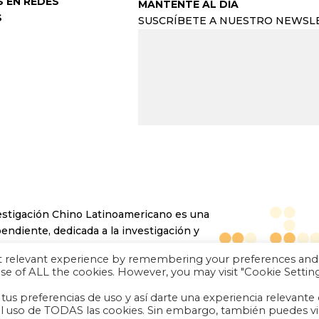
S EN REDES
MANTENTE AL DÍA
S
SUSCRÍBETE A NUESTRO NEWSL
estigación Chino Latinoamericano es una
pendiente, dedicada a la investigación y
ntre la República Popular China y los
st relevant experience by remembering your preferences and
 use of ALL the cookies. However, you may visit "Cookie Settin
us preferencias de uso y así darte una experiencia relevante
es el uso de TODAS las cookies. Sin embargo, también puedes vi