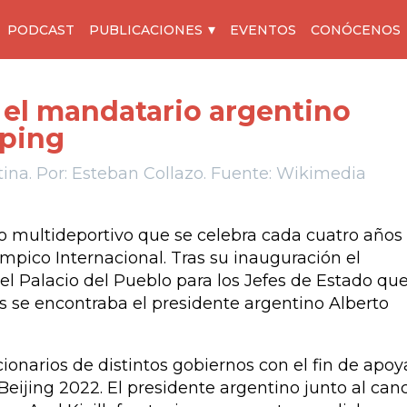
PODCAST
PUBLICACIONES
EVENTOS
CONÓCENOS
 el mandatario argentino
nping
ina. Por: Esteban Collazo. Fuente: Wikimedia
o multideportivo que se celebra cada cuatro años
ímpico Internacional. Tras su inauguración el
el Palacio del Pueblo para los Jefes de Estado qu
dos se encontraba el presidente argentino Alberto
ionarios de distintos gobiernos con el fin de apoy
ijing 2022. El presidente argentino junto al canci