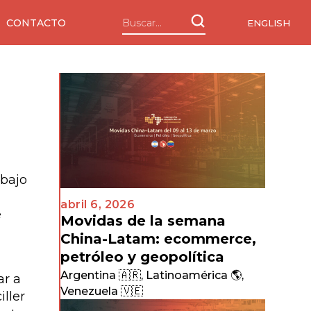
CONTACTO
ENGLISH
 bajo
abril 6, 2026
e
Movidas de la semana
China-Latam: ecommerce,
petróleo y geopolítica
Argentina 🇦🇷
,
Latinoamérica 🌎
,
ar a
Venezuela 🇻🇪
ller