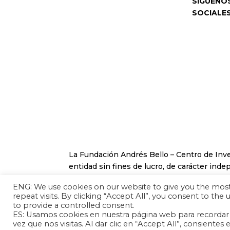
SÍGUENO
SOCIALE
La Fundación Andrés Bello – Centro de Inv
entidad sin fines de lucro, de carácter inde
análisis de las relaciones internacionales e
ENG: We use cookies on our website to give you the mo
países de América Latina y el Caribe.
repeat visits. By clicking “Accept All”, you consent to the
to provide a controlled consent.
ES: Usamos cookies en nuestra página web para recordar t
vez que nos visitas. Al dar clic en “Accept All”, consient