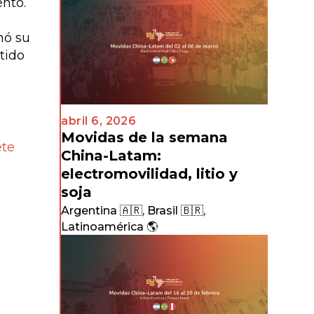
ento.
hó su
tido
abril 6, 2026
Movidas de la semana
ete
China-Latam:
electromovilidad, litio y
soja
Argentina 🇦🇷
,
Brasil 🇧🇷
,
Latinoamérica 🌎