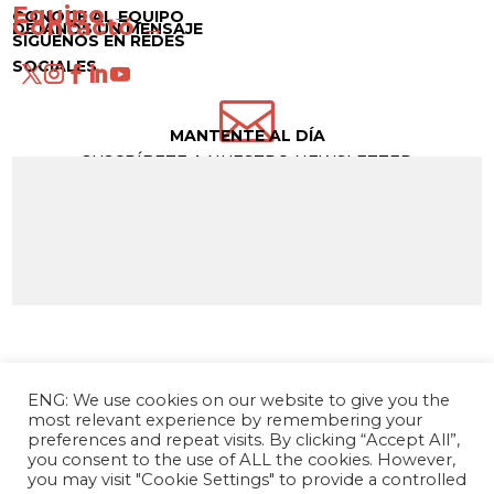
Equipo →
CONOCE AL EQUIPO
Contacto →
DÉJANOS UN MENSAJE
SÍGUENOS EN REDES
SOCIALES

MANTENTE AL DÍA
SUSCRÍBETE A NUESTRO NEWSLETTER
ENG: We use cookies on our website to give you the
most relevant experience by remembering your
preferences and repeat visits. By clicking “Accept All”,
you consent to the use of ALL the cookies. However,
you may visit "Cookie Settings" to provide a controlled